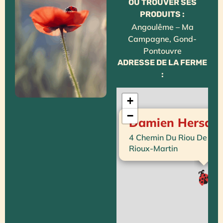
OÙ TROUVER SES
PRODUITS :
Angoulême – Ma
Campagne, Gond-
Pontouvre
ADRESSE DE LA FERME
:
+
−
Damien Hersan
4 Chemin Du Riou De Ba
Rioux-Martin