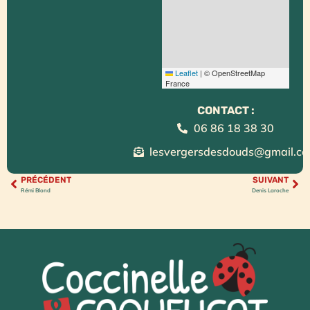
Leaflet
|
© OpenStreetMap
France
CONTACT :
06 86 18 38 30
lesvergersdesdouds@gmail.c
PRÉCÉDENT
SUIVANT
Rémi Blond
Denis Laroche