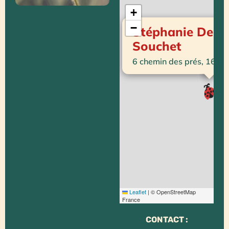
+
−
Stéphanie Dema
Souchet
6 chemin des prés, 1613
Leaflet
|
© OpenStreetMap
France
CONTACT :